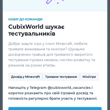
Скіни
НАБІР ДО КОМАНДИ
Плащі
CubixWorld шукає
тестувальників
Рейтинг гравців
Добре знаєте ігри у стилі Minecraft, любите
тривале виживання та мініігри? Шукаємо
досвідчених гравців для тривалого закритого
Банліст
тестування ігрових механік, систем розвитку та
режимів на різних етапах.
Питання-Відповідь
Досвід у Minecraft
Тривале тестування
Мініігри
Технічна підтримка
Напишіть у Telegram @cubixworld_vacancies і
коротко розкажіть про свій ігровий досвід та
готовність регулярно брати участь у тестуванні.
Команда проєкту