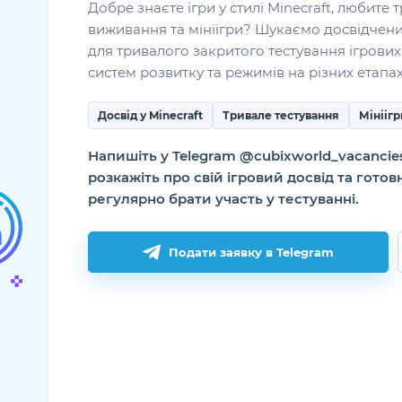
Добре знаєте ігри у стилі Minecraft, любите 
виживання та мініігри? Шукаємо досвідчени
для тривалого закритого тестування ігрових
систем розвитку та режимів на різних етапах
Досвід у Minecraft
Тривале тестування
Мінііг
Напишіть у Telegram @cubixworld_vacancies
розкажіть про свій ігровий досвід та готов
регулярно брати участь у тестуванні.
ot
Подати заявку в Telegram
aft\mods
k Pot