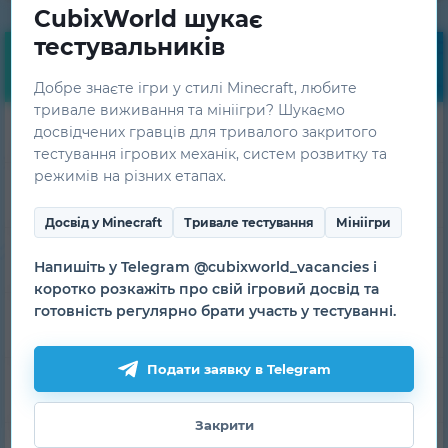
CubixWorld шукає
тестувальників
Навігація
Добре знаєте ігри у стилі Minecraft, любите
тривале виживання та мініігри? Шукаємо
Скачати лаунчер
досвідчених гравців для тривалого закритого
тестування ігрових механік, систем розвитку та
режимів на різних етапах.
Моди
Досвід у Minecraft
Тривале тестування
Мініігри
Скіни
Напишіть у Telegram @cubixworld_vacancies і
коротко розкажіть про свій ігровий досвід та
готовність регулярно брати участь у тестуванні.
Плащі
Подати заявку в Telegram
Рейтинг гравців
Закрити