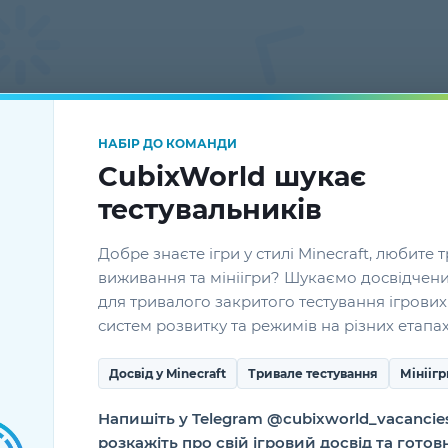
НАБІР ДО КОМАНДИ
CubixWorld шукає
тестувальників
Добре знаєте ігри у стилі Minecraft, любите 
виживання та мініігри? Шукаємо досвідчени
для тривалого закритого тестування ігрових
систем розвитку та режимів на різних етапах
Досвід у Minecraft
Тривале тестування
Мінііг
Напишіть у Telegram @cubixworld_vacancies
розкажіть про свій ігровий досвід та готов