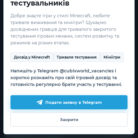
тестувальників
СЕРВІСОМ MINECRAFT. НЕ СХВАЛЕНО
І НЕ ПОВ'ЯЗАНО З MOJANG АБО
MICROSOFT.
Добре знаєте ігри у стилі Minecraft, любите
тривале виживання та мініігри? Шукаємо
досвідчених гравців для тривалого закритого
Корисна інформація
тестування ігрових механік, систем розвитку та
режимів на різних етапах.
Як почати гру
Скачати лаунчер
Досвід у Minecraft
Тривале тестування
Мініігри
Ігрові сервери
Реєстрація
Напишіть у Telegram @cubixworld_vacancies і
Наша команда
коротко розкажіть про свій ігровий досвід та
Вакансії
готовність регулярно брати участь у тестуванні.
Подати заявку в Telegram
Корисні посилання
Промо сторінка
Закрити
Ми використовуємо файли cookie
Правила гри
для роботи сайту, захисту форм
Угода користувача
та необовʼязкової статистики.