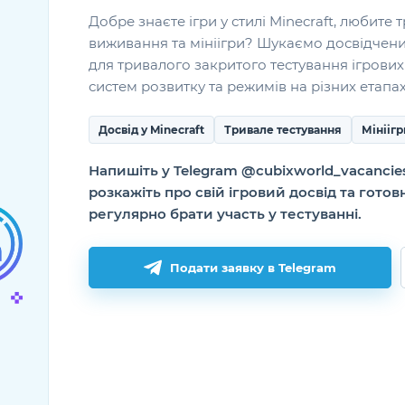
Добре знаєте ігри у стилі Minecraft, любите 
виживання та мініігри? Шукаємо досвідчени
для тривалого закритого тестування ігрових
систем розвитку та режимів на різних етапах
Досвід у Minecraft
Тривале тестування
Мінііг
Напишіть у Telegram @cubixworld_vacancies
розкажіть про свій ігровий досвід та готов
регулярно брати участь у тестуванні.
Подати заявку в Telegram