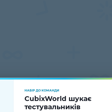
НАБІР ДО КОМАНДИ
CubixWorld шукає
тестувальників