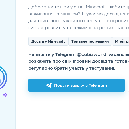
Добре знаєте ігри у стилі Minecraft, любите 
виживання та мініігри? Шукаємо досвідчени
для тривалого закритого тестування ігрових
систем розвитку та режимів на різних етапах
Досвід у Minecraft
Тривале тестування
Мінііг
Напишіть у Telegram @cubixworld_vacancies
розкажіть про свій ігровий досвід та готов
регулярно брати участь у тестуванні.
Подати заявку в Telegram