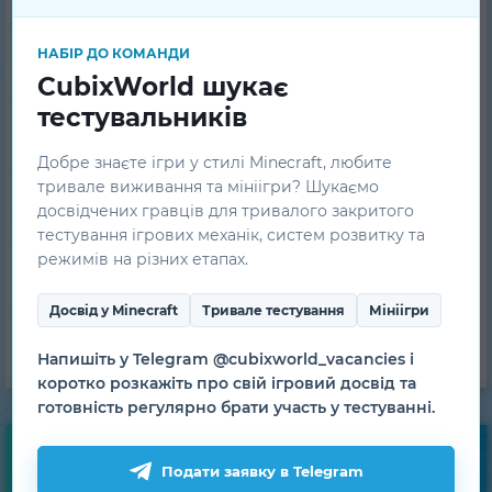
НАБІР ДО КОМАНДИ
Рейтинг гравців
CubixWorld шукає
тестувальників
Банліст
Добре знаєте ігри у стилі Minecraft, любите
тривале виживання та мініігри? Шукаємо
Питання-Відповідь
досвідчених гравців для тривалого закритого
тестування ігрових механік, систем розвитку та
режимів на різних етапах.
Технічна підтримка
Досвід у Minecraft
Тривале тестування
Мініігри
Команда проєкту
Напишіть у Telegram @cubixworld_vacancies і
коротко розкажіть про свій ігровий досвід та
готовність регулярно брати участь у тестуванні.
Безкоштовні бонуси
Подати заявку в Telegram