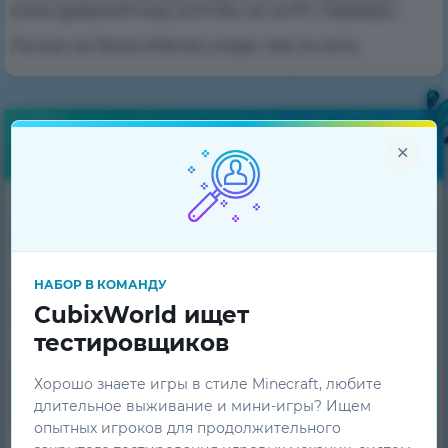
мхом древний мод, хотя бы не на PC Сервера....
Лучше на Техно-Магию сходи, там он есть.
Авторизация
×
НАБОР В КОМАНДУ
CubixWorld ищет
тестировщиков
Хорошо знаете игры в стиле Minecraft, любите
Войти
длительное выживание и мини-игры? Ищем
опытных игроков для продолжительного