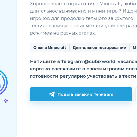
Хорошо знаете игры в стиле Minecraft, люби
длительное выживание и мини-игры? Ищем
игроков для продолжительного закрытого
тестирования игровых механик, систем разв
режимов на разных этапах.
Опыт в Minecraft
Длительное тестирование
М
Напишите в Telegram @cubixworld_vacanci
коротко расскажите о своем игровом опы
готовности регулярно участвовать в тест
Подать заявку в Telegram