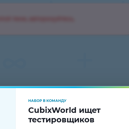
той теме, авторизуйтесь,
НАБОР В КОМАНДУ
CubixWorld ищет
тестировщиков