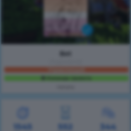
Bet
(Адриана)
Управляющий
Команда проекта
Hahaha
1545
552
344