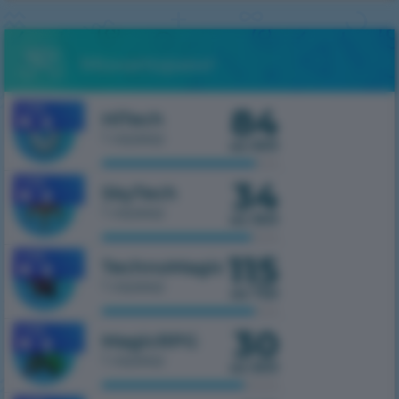
Мониторинг
84
1.7.10
HiTech
1 сервер
из 500
34
1.7.10
SkyTech
1 сервер
из 300
115
1.7.10
TechnoMagic
1 сервер
из 750
30
1.7.10
MagicRPG
1 сервер
из 500