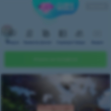
Русский
Форум
Правила
Донат
Сервера
Гайды
Видео
Играть на телефоне