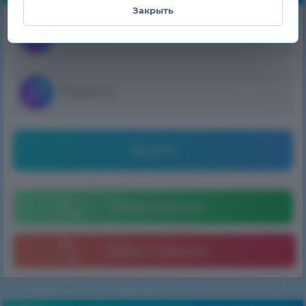
Закрыть
Войти
Регистрация
Забыл пароль