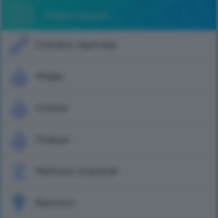
Навигация
Скачать лаунчер
Моды
Скины
Плащи
Рейтинг игроков
Банлист