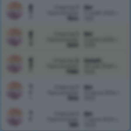
11
OU
Ответов:
1
Bet
нояб.
Автор
Просмотров:
11 нояб. 2025 г.,
2025
Bet
Правила
,
1944
12:51
г.,
11
турнира:
12:54
нояб.
Monotype
Ответов:
1
Bet
2025
Автор
Просмотров:
5 июля 2025 г.,
г.,
Bet
,
3245
12:30
12:53
11
Информация
нояб.
о
Ответов:
2
RaSaEl_
2025
сервере
Просмотров:
20 мая 2026 г.,
г.,
Pixelmon
Правила
7086
15:25
12:51
1.16
турниров
Автор
Автор
Ответов:
1
Bet
Bet
Bet
,
,
Правила
Просмотров:
12 июня 2024 г.,
5
25
1946
19:25
Турнира
июля
янв.
"Турнир:
2025
2025
г.,
г.,
1v1"
Ответов:
1
Bet
12:30
16:25
Правила
Просмотров:
7 июня 2024 г.,
Автор
1991
10:30
Bet
турнира
,