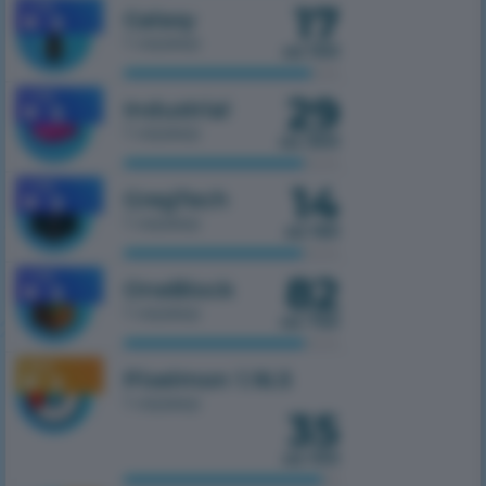
17
1.7.10
Galaxy
1 сервер
из 100
29
1.7.10
Industrial
1 сервер
из 300
14
1.7.10
GregTech
1 сервер
из 150
82
1.7.10
OneBlock
1 сервер
из 750
1.16.5
Pixelmon 1.16.5
1 сервер
35
из 100