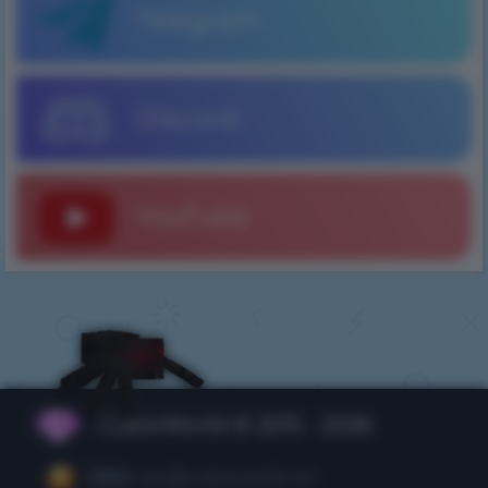
Telegram
Discord
YouTube
CubixWorld © 2015 - 2026
CEO:
ceo@cubixworld.net