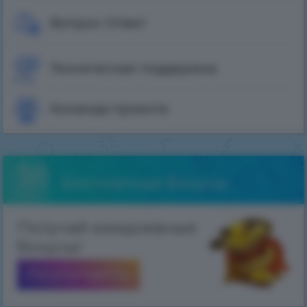
Вопрос-Ответ
Техническая поддержка
Команда проекта
Бесплатные бонусы
Получай ежедневные
бонусы!
ПОЛУЧИТЬ