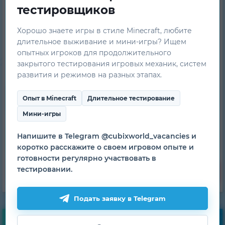
тестировщиков
Хорошо знаете игры в стиле Minecraft, любите
длительное выживание и мини-игры? Ищем
опытных игроков для продолжительного
закрытого тестирования игровых механик, систем
развития и режимов на разных этапах.
Войти
Опыт в Minecraft
Длительное тестирование
Мини-игры
Напишите в Telegram @cubixworld_vacancies и
Регистрация
коротко расскажите о своем игровом опыте и
готовности регулярно участвовать в
тестировании.
Забыл пароль
Подать заявку в Telegram