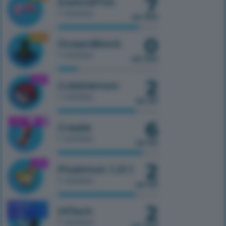
7
IceAndFire
1 сервер
из 100
0
1.16.5
OceanBlock
1 сервер
из 100
2
1.21.1
Cobblemon
1 сервер
из 50
6
1.21.1
Create
1 сервер
из 50
2
1.21.1
Pixelmon 1.21.1
1 сервер
из 50
2
MOBILE
HiTech
1.7.10
1 сервер