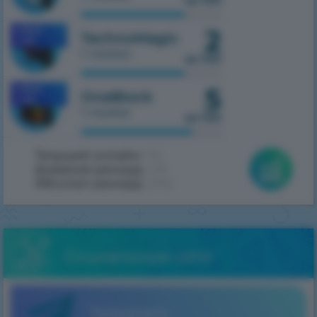
из 100
2
MOBILE
TechnoMagic
1.7.10
1 сервер
из 100
5
MOBILE
OneBlock
1.7.10
1 сервер
из 100
Текущий онлайн:
155
Дневной рекорд:
418
Абсолют рекорд:
2062
Социальные сети
Telegram