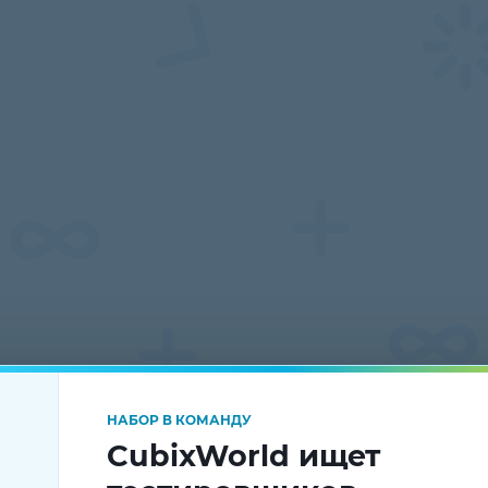
НАБОР В КОМАНДУ
CubixWorld ищет