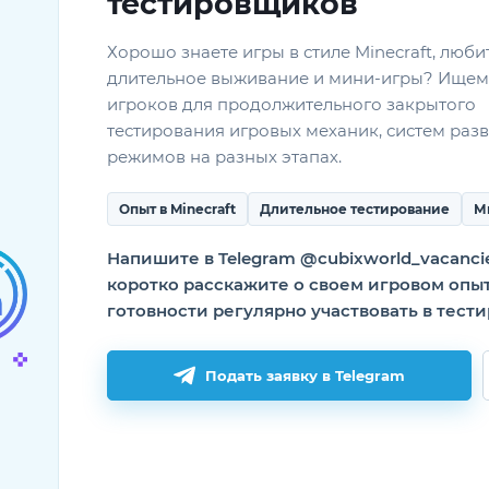
тестировщиков
Хорошо знаете игры в стиле Minecraft, люби
длительное выживание и мини-игры? Ищем
игроков для продолжительного закрытого
тестирования игровых механик, систем разв
режимов на разных этапах.
Опыт в Minecraft
Длительное тестирование
М
Напишите в Telegram @cubixworld_vacanci
коротко расскажите о своем игровом опы
готовности регулярно участвовать в тест
Подать заявку в Telegram