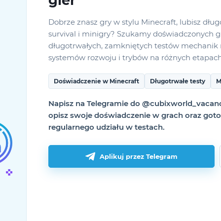
gier
Dobrze znasz gry w stylu Minecraft, lubisz dł
survival i minigry? Szukamy doświadczonych g
długotrwałych, zamkniętych testów mechanik 
systemów rozwoju i trybów na różnych etapach
Doświadczenie w Minecraft
Długotrwałe testy
M
Napisz na Telegramie do @cubixworld_vacanc
opisz swoje doświadczenie w grach oraz got
regularnego udziału w testach.
Aplikuj przez Telegram