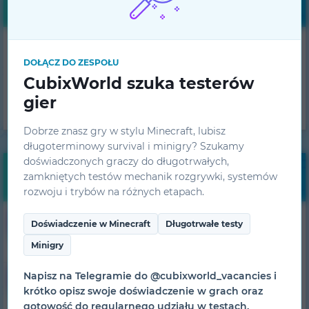
Darmowe bonusy
Otrzymuj codzienne
DOŁĄCZ DO ZESPOŁU
bonusy!
CubixWorld szuka testerów
UZYSKAJ
gier
Dobrze znasz gry w stylu Minecraft, lubisz
długoterminowy survival i minigry? Szukamy
doświadczonych graczy do długotrwałych,
zamkniętych testów mechanik rozgrywki, systemów
Monitorowanie
rozwoju i trybów na różnych etapach.
79
1.7.10
HiTech
Doświadczenie w Minecraft
Długotrwałe testy
1 serwer
z 500
Minigry
35
1.7.10
Napisz na Telegramie do @cubixworld_vacancies i
SkyTech
krótko opisz swoje doświadczenie w grach oraz
1 serwer
z 300
gotowość do regularnego udziału w testach.