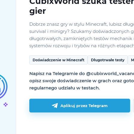
CubixWorld szuka teste
gier
ли пробужденные дк блоки
Dobrze znasz gry w stylu Minecraft, lubisz dł
survival i minigry? Szukamy doświadczonych g
długotrwałych, zamkniętych testów mechanik 
ech 1
systemów rozwoju i trybów na różnych etapach
оде на сервер сломал 3 пробужденных дракониевых
ерезашел на сервер и они пропали нигде нету
Doświadczenie w Minecraft
Długotrwałe testy
M
Napisz na Telegramie do @cubixworld_vacanc
opisz swoje doświadczenie w grach oraz got
а на игрока Sakura2255
regularnego udziału w testach.
рвер hitech 1
Aplikuj przez Telegram
к написал мне тебя забанят я не придал этому
у
я