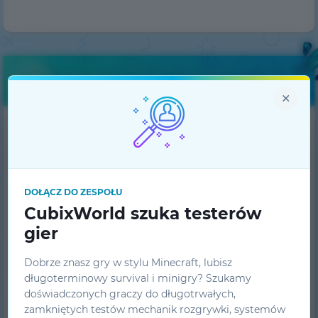
Logowanie
×
DOŁĄCZ DO ZESPOŁU
CubixWorld szuka testerów
gier
Zaloguj się
Dobrze znasz gry w stylu Minecraft, lubisz
długoterminowy survival i minigry? Szukamy
doświadczonych graczy do długotrwałych,
zamkniętych testów mechanik rozgrywki, systemów
Rejestracja