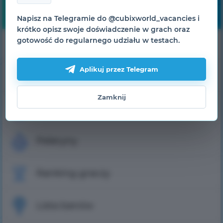
Nawigacja
Napisz na Telegramie do @cubixworld_vacancies i
krótko opisz swoje doświadczenie w grach oraz
gotowość do regularnego udziału w testach.
Pobierz launcher
Aplikuj przez Telegram
Mody
Zamknij
Skórki
Peleryny
Ranking graczy
Lista banów