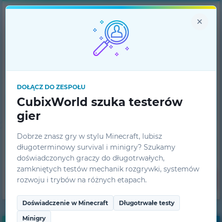
×
DOŁĄCZ DO ZESPOŁU
CubixWorld szuka testerów
Zaloguj się
gier
Dobrze znasz gry w stylu Minecraft, lubisz
Rejestracja
długoterminowy survival i minigry? Szukamy
doświadczonych graczy do długotrwałych,
zamkniętych testów mechanik rozgrywki, systemów
Zapomniałeś hasła?
rozwoju i trybów na różnych etapach.
Doświadczenie w Minecraft
Długotrwałe testy
Minigry