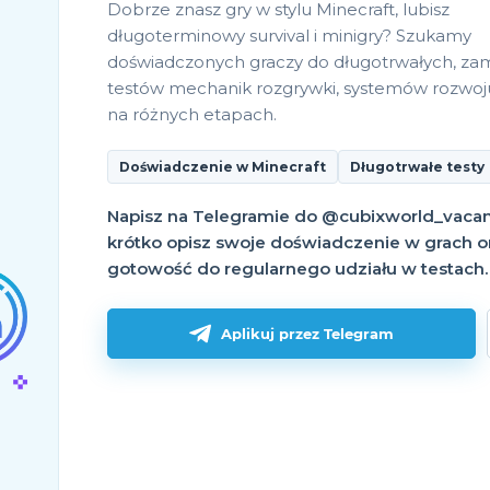
Dobrze znasz gry w stylu Minecraft, lubisz
długoterminowy survival i minigry? Szukamy
doświadczonych graczy do długotrwałych, za
testów mechanik rozgrywki, systemów rozwoju
na różnych etapach.
что
Doświadczenie w Minecraft
Długotrwałe testy
Napisz na Telegramie do @cubixworld_vacan
угого обиженного Bmodera? И не коректно
krótko opisz swoje doświadczenie w grach o
gotowość do regularnego udziału w testach.
Aplikuj przez Telegram
ст на сингулярности
не могу его выполнить