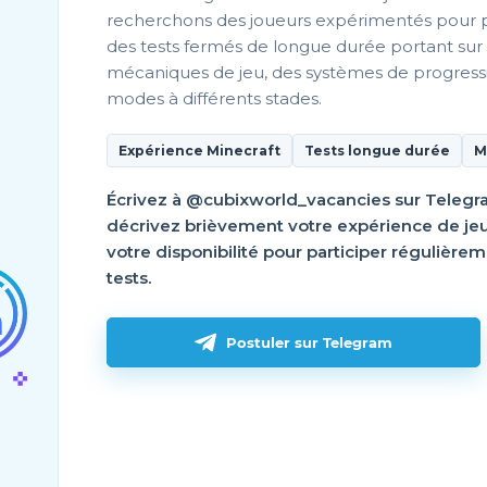
recherchons des joueurs expérimentés pour p
des tests fermés de longue durée portant sur
mécaniques de jeu, des systèmes de progress
modes à différents stades.
не за что
Expérience Minecraft
Tests longue durée
M
Écrivez à @cubixworld_vacancies sur Telegr
угого обиженного Bmodera? И не коректно
décrivez brièvement votre expérience de jeu
votre disponibilité pour participer régulière
tests.
Postuler sur Telegram
ел квест на сингулярности
не могу его выполнить