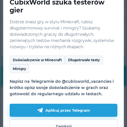
CubixWorld szuka testerów
gier
Pytanie-odpowiedź
Dobrze znasz gry w stylu Minecraft, lubisz
długoterminowy survival i minigry? Szukamy
Wsparcie techniczne
doświadczonych graczy do długotrwałych,
zamkniętych testów mechanik rozgrywki, systemów
Zespół projektowy
rozwoju i trybów na różnych etapach.
Doświadczenie w Minecraft
Długotrwałe testy
Minigry
Darmowe bonusy
Napisz na Telegramie do @cubixworld_vacancies i
krótko opisz swoje doświadczenie w grach oraz
gotowość do regularnego udziału w testach.
Otrzymuj codzienne
bonusy!
Aplikuj przez Telegram
UZYSKAJ
Zamknij