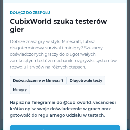
DOŁĄCZ DO ZESPOŁU
Peleryny
CubixWorld szuka testerów
gier
Ranking graczy
Dobrze znasz gry w stylu Minecraft, lubisz
długoterminowy survival i minigry? Szukamy
Lista banów
doświadczonych graczy do długotrwałych,
zamkniętych testów mechanik rozgrywki, systemów
rozwoju i trybów na różnych etapach.
Pytanie-odpowiedź
Doświadczenie w Minecraft
Długotrwałe testy
Minigry
Wsparcie techniczne
Napisz na Telegramie do @cubixworld_vacancies i
Zespół projektowy
krótko opisz swoje doświadczenie w grach oraz
gotowość do regularnego udziału w testach.