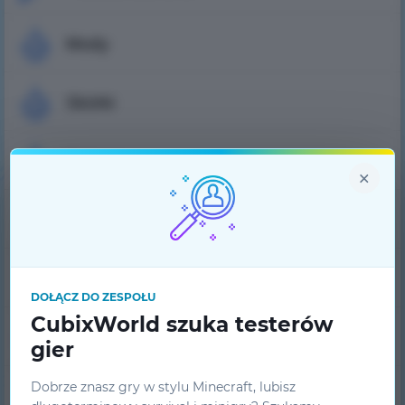
Mody
Skórki
Peleryny
×
Ranking graczy
Lista banów
DOŁĄCZ DO ZESPOŁU
CubixWorld szuka testerów
Pytanie-odpowiedź
gier
Dobrze znasz gry w stylu Minecraft, lubisz
Wsparcie techniczne