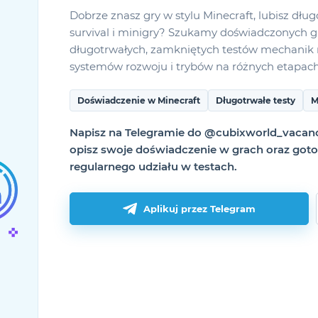
Dobrze znasz gry w stylu Minecraft, lubisz dł
survival i minigry? Szukamy doświadczonych g
długotrwałych, zamkniętych testów mechanik 
systemów rozwoju i trybów na różnych etapach
odów z innymi graczami! Wszystko to jest
rwerach Minecraft - CubixWorld!
Doświadczenie w Minecraft
Długotrwałe testy
M
by grać na serwerach z unikalnymi modyfikacjami
siącami graczy.
Napisz na Telegramie do @cubixworld_vacanc
opisz swoje doświadczenie w grach oraz got
POCZNIJ GRĘ!
regularnego udziału w testach.
Aplikuj przez Telegram