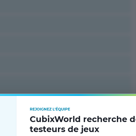
REJOIGNEZ L'ÉQUIPE
CubixWorld recherche d
testeurs de jeux