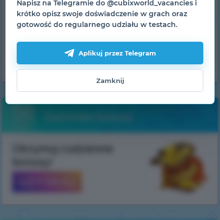
Pytanie-odpowiedź
Napisz na Telegramie do @cubixworld_vacancies i
krótko opisz swoje doświadczenie w grach oraz
gotowość do regularnego udziału w testach.
Wsparcie techniczne
Aplikuj przez Telegram
Zespół projektowy
Zamknij
Darmowe bonusy
Otrzymuj codzienne
bonusy!
UZYSKAJ