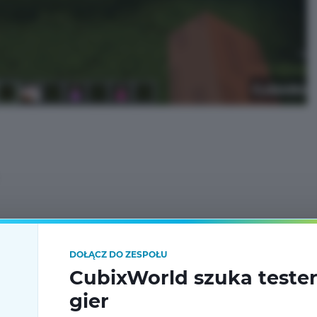
DOŁĄCZ DO ZESPOŁU
CubixWorld szuka teste
wymi paczkami i serwerami
gier