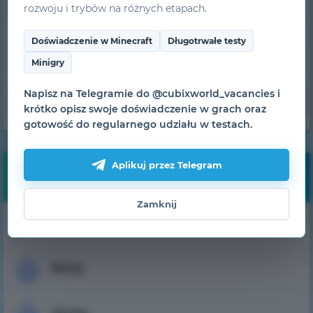
rozwoju i trybów na różnych etapach.
Doświadczenie w Minecraft
Długotrwałe testy
Rejestracja
Minigry
Napisz na Telegramie do @cubixworld_vacancies i
Zapomniałeś hasła?
krótko opisz swoje doświadczenie w grach oraz
gotowość do regularnego udziału w testach.
Aplikuj przez Telegram
Nawigacja
Zamknij
Pobierz launcher
Mody