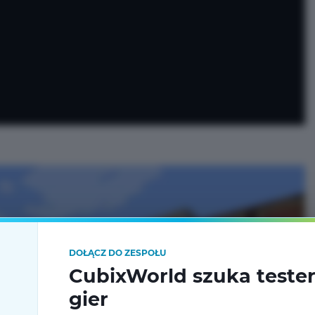
DOŁĄCZ DO ZESPOŁU
CubixWorld szuka teste
gier