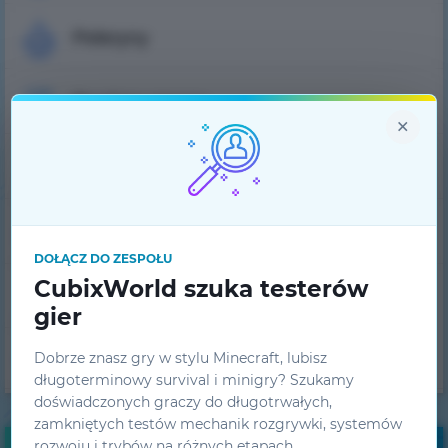
Peleryny
Ranking graczy
×
Lista banów
Pytanie-odpowiedź
DOŁĄCZ DO ZESPOŁU
CubixWorld szuka testerów
Wsparcie techniczne
gier
Zespół projektowy
Dobrze znasz gry w stylu Minecraft, lubisz
długoterminowy survival i minigry? Szukamy
doświadczonych graczy do długotrwałych,
zamkniętych testów mechanik rozgrywki, systemów
rozwoju i trybów na różnych etapach.