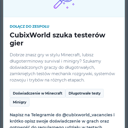
Mody
Skórki
DOŁĄCZ DO ZESPOŁU
CubixWorld szuka testerów
gier
Peleryny
Dobrze znasz gry w stylu Minecraft, lubisz
długoterminowy survival i minigry? Szukamy
Ranking graczy
doświadczonych graczy do długotrwałych,
zamkniętych testów mechanik rozgrywki, systemów
rozwoju i trybów na różnych etapach.
Lista banów
Doświadczenie w Minecraft
Długotrwałe testy
Pytanie-odpowiedź
Minigry
Napisz na Telegramie do @cubixworld_vacancies i
Wsparcie techniczne
krótko opisz swoje doświadczenie w grach oraz
gotowość do regularnego udziału w testach.