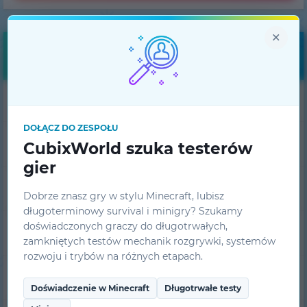
×
Nawigacja
Pobierz launcher
DOŁĄCZ DO ZESPOŁU
Mody
CubixWorld szuka testerów
gier
Skórki
Dobrze znasz gry w stylu Minecraft, lubisz
długoterminowy survival i minigry? Szukamy
doświadczonych graczy do długotrwałych,
Peleryny
zamkniętych testów mechanik rozgrywki, systemów
rozwoju i trybów na różnych etapach.
Ranking graczy
Doświadczenie w Minecraft
Długotrwałe testy