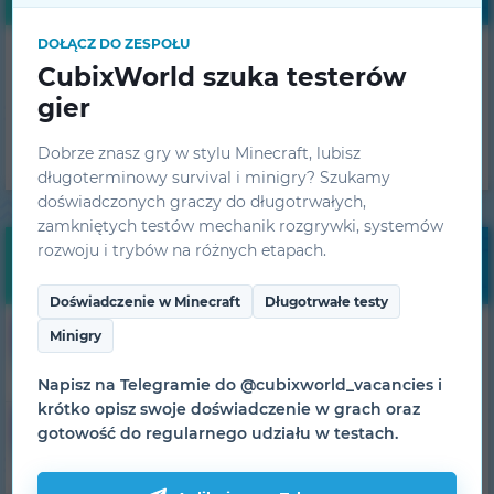
DOŁĄCZ DO ZESPOŁU
Otrzymuj codzienne
CubixWorld szuka testerów
bonusy!
gier
UZYSKAJ
Dobrze znasz gry w stylu Minecraft, lubisz
długoterminowy survival i minigry? Szukamy
doświadczonych graczy do długotrwałych,
zamkniętych testów mechanik rozgrywki, systemów
rozwoju i trybów na różnych etapach.
Monitorowanie
Doświadczenie w Minecraft
Długotrwałe testy
20
1.7.10
HiTech
Minigry
1 serwer
z 500
Napisz na Telegramie do @cubixworld_vacancies i
krótko opisz swoje doświadczenie w grach oraz
5
1.7.10
SkyTech
gotowość do regularnego udziału w testach.
1 serwer
z 300