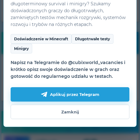
długoterminowy survival i minigry? Szukamy
Zespół projektowy
doświadczonych graczy do długotrwałych,
zamkniętych testów mechanik rozgrywki, systemów
rozwoju i trybów na różnych etapach.
Doświadczenie w Minecraft
Długotrwałe testy
Darmowe bonusy
Minigry
Napisz na Telegramie do @cubixworld_vacancies i
Otrzymuj codzienne
krótko opisz swoje doświadczenie w grach oraz
bonusy!
gotowość do regularnego udziału w testach.
UZYSKAJ
Aplikuj przez Telegram
Zamknij
Monitorowanie
1.7.10