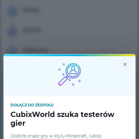
Mody
Skórki
Peleryny
×
Ranking graczy
Lista banów
DOŁĄCZ DO ZESPOŁU
Pytanie-odpowiedź
CubixWorld szuka testerów
gier
Wsparcie techniczne
Dobrze znasz gry w stylu Minecraft, lubisz