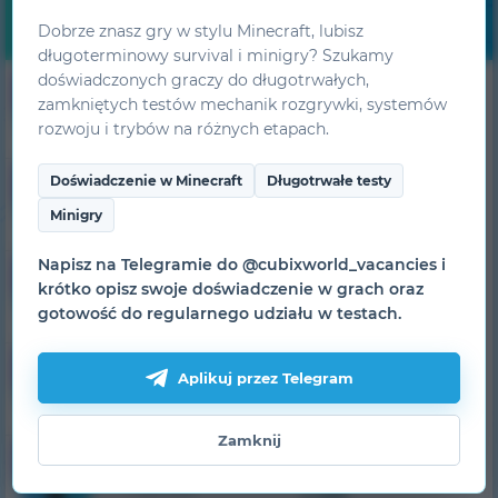
Monitorowanie
Dobrze znasz gry w stylu Minecraft, lubisz
długoterminowy survival i minigry? Szukamy
doświadczonych graczy do długotrwałych,
23
1.7.10
HiTech
zamkniętych testów mechanik rozgrywki, systemów
1 serwer
z 500
rozwoju i trybów na różnych etapach.
11
1.7.10
Doświadczenie w Minecraft
Długotrwałe testy
SkyTech
1 serwer
Minigry
z 300
Napisz na Telegramie do @cubixworld_vacancies i
30
1.7.10
TechnoMagic
krótko opisz swoje doświadczenie w grach oraz
1 serwer
z 750
gotowość do regularnego udziału w testach.
7
1.7.10
MagicRPG
Aplikuj przez Telegram
1 serwer
z 500
Zamknij
6
1.7.10
Galaxy
1 serwer
z 100