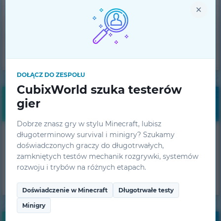
×
Wsparcie techniczne
Zespół projektowy
DOŁĄCZ DO ZESPOŁU
CubixWorld szuka testerów
gier
Darmowe bonusy
Dobrze znasz gry w stylu Minecraft, lubisz
długoterminowy survival i minigry? Szukamy
Otrzymuj codzienne
doświadczonych graczy do długotrwałych,
bonusy!
zamkniętych testów mechanik rozgrywki, systemów
rozwoju i trybów na różnych etapach.
UZYSKAJ
Doświadczenie w Minecraft
Długotrwałe testy
Minigry