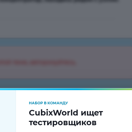
той теме, авторизуйтесь,
НАБОР В КОМАНДУ
CubixWorld ищет
тестировщиков