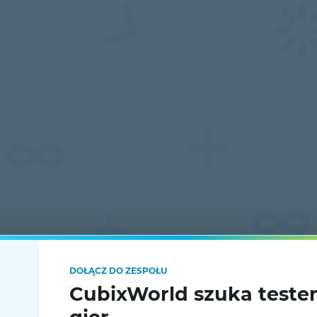
DOŁĄCZ DO ZESPOŁU
CubixWorld szuka teste