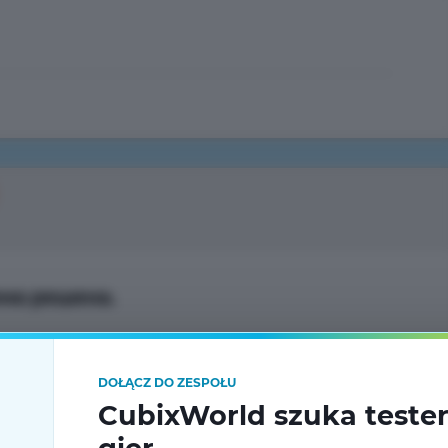
ема решена.
DOŁĄCZ DO ZESPOŁU
CubixWorld szuka teste