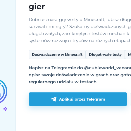
gier
Dobrze znasz gry w stylu Minecraft, lubisz dł
BModer na GregTech #1
survival i minigry? Szukamy doświadczonych g
długotrwałych, zamkniętych testów mechanik 
systemów rozwoju i trybów na różnych etapach
вера Pixelmon 1.12.2
Doświadczenie w Minecraft
Długotrwałe testy
M
Napisz na Telegramie do @cubixworld_vacanc
opisz swoje doświadczenie w grach oraz got
regularnego udziału w testach.
 na IceAndFire #1
Aplikuj przez Telegram
ает?