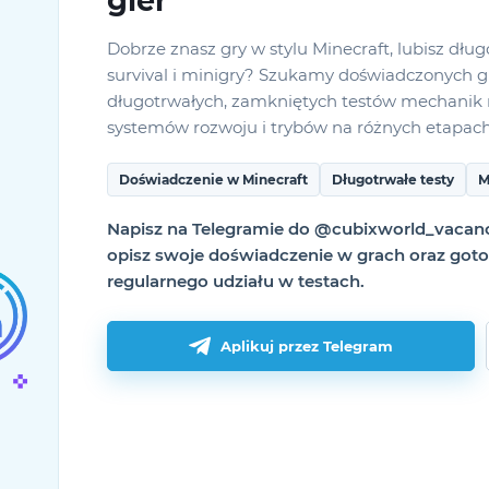
gier
Dobrze znasz gry w stylu Minecraft, lubisz dł
survival i minigry? Szukamy doświadczonych g
długotrwałych, zamkniętych testów mechanik 
systemów rozwoju i trybów na różnych etapach
Doświadczenie w Minecraft
Długotrwałe testy
M
Napisz na Telegramie do @cubixworld_vacanc
opisz swoje doświadczenie w grach oraz got
regularnego udziału w testach.
Aplikuj przez Telegram