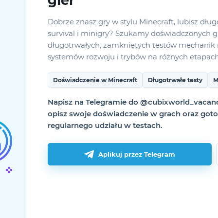
gier
Dobrze znasz gry w stylu Minecraft, lubisz dł
survival i minigry? Szukamy doświadczonych g
długotrwałych, zamkniętych testów mechanik 
systemów rozwoju i trybów na różnych etapach
Doświadczenie w Minecraft
Długotrwałe testy
M
owiadać w tym wątku.
Napisz na Telegramie do @cubixworld_vacanc
opisz swoje doświadczenie w grach oraz got
regularnego udziału w testach.
Aplikuj przez Telegram