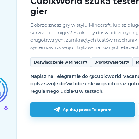
CubixWorld szuka teste
gier
Dobrze znasz gry w stylu Minecraft, lubisz dł
survival i minigry? Szukamy doświadczonych g
długotrwałych, zamkniętych testów mechanik 
systemów rozwoju i trybów na różnych etapach
Doświadczenie w Minecraft
Długotrwałe testy
M
Napisz na Telegramie do @cubixworld_vacanc
opisz swoje doświadczenie w grach oraz got
regularnego udziału w testach.
Aplikuj przez Telegram