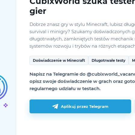
CubixWorld szuka teste
gier
Dobrze znasz gry w stylu Minecraft, lubisz dł
survival i minigry? Szukamy doświadczonych g
długotrwałych, zamkniętych testów mechanik 
systemów rozwoju i trybów na różnych etapach
Doświadczenie w Minecraft
Długotrwałe testy
M
Napisz na Telegramie do @cubixworld_vacanc
opisz swoje doświadczenie w grach oraz got
regularnego udziału w testach.
Aplikuj przez Telegram