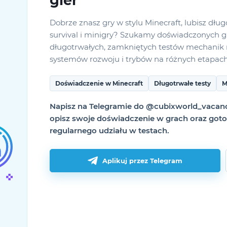
gier
Dobrze znasz gry w stylu Minecraft, lubisz dł
survival i minigry? Szukamy doświadczonych g
długotrwałych, zamkniętych testów mechanik 
systemów rozwoju i trybów na różnych etapach
Doświadczenie w Minecraft
Długotrwałe testy
M
Napisz na Telegramie do @cubixworld_vacanc
opisz swoje doświadczenie w grach oraz got
regularnego udziału w testach.
Aplikuj przez Telegram