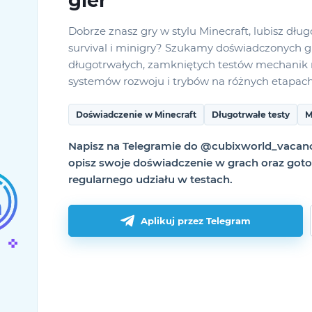
gier
Dobrze znasz gry w stylu Minecraft, lubisz dł
survival i minigry? Szukamy doświadczonych g
długotrwałych, zamkniętych testów mechanik 
systemów rozwoju i trybów na różnych etapach
Doświadczenie w Minecraft
Długotrwałe testy
M
Napisz na Telegramie do @cubixworld_vacanc
opisz swoje doświadczenie w grach oraz got
regularnego udziału w testach.
Aplikuj przez Telegram