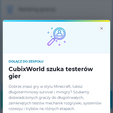
Ranking graczy
Lista banów
×
Pytanie-odpowiedź
Wsparcie techniczne
DOŁĄCZ DO ZESPOŁU
CubixWorld szuka testerów
Zespół projektowy
gier
Dobrze znasz gry w stylu Minecraft, lubisz
długoterminowy survival i minigry? Szukamy
doświadczonych graczy do długotrwałych,
Darmowe bonusy
zamkniętych testów mechanik rozgrywki, systemów
rozwoju i trybów na różnych etapach.