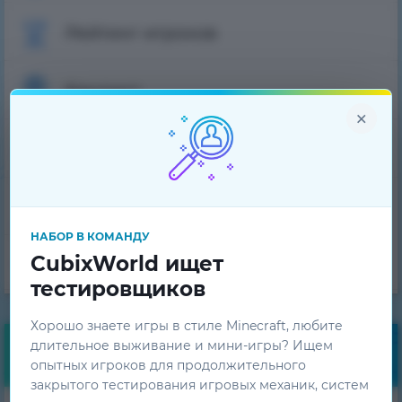
Рейтинг игроков
Банлист
×
Вопрос-Ответ
Техническая поддержка
НАБОР В КОМАНДУ
Команда проекта
CubixWorld ищет
тестировщиков
Хорошо знаете игры в стиле Minecraft, любите
длительное выживание и мини-игры? Ищем
Бесплатные бонусы
опытных игроков для продолжительного
закрытого тестирования игровых механик, систем