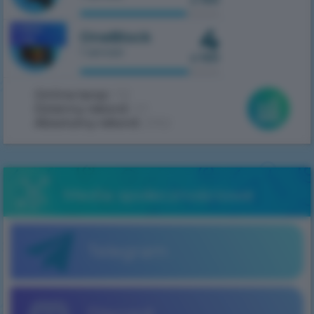
4
MOBILE
OneBlock
1.7.10
1 serwer
z 100
Online teraz:
132
Dzienny rekord:
411
Absolutny rekord:
2062
Media społecznościowe
Telegram