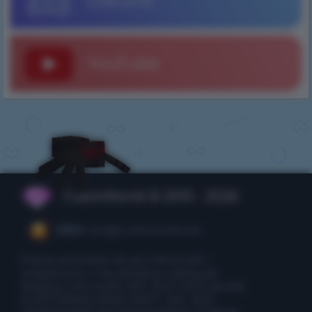
Discord
YouTube
CubixWorld © 2015 - 2026
CEO:
ceo@cubixworld.net
Prawa autorskie do gry Minecraft i
związanych z nią obrazów należą do
Mojang i Microsoft. NIE JEST OFICJALNĄ
PLATFORMĄ MINECRAFT. NIE JEST