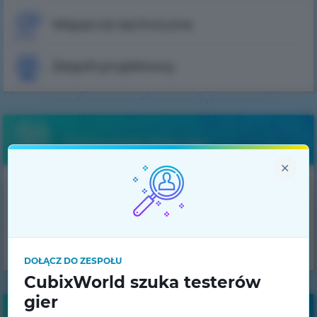
Wsparcie techniczne
Zespół projektowy
Darmowe bonusy
×
Otrzymuj codzienne
bonusy!
UZYSKAJ
DOŁĄCZ DO ZESPOŁU
CubixWorld szuka testerów
gier