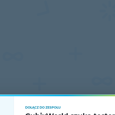
DOŁĄCZ DO ZESPOŁU