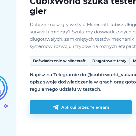
CubixWorld szuka teste
gier
Dobrze znasz gry w stylu Minecraft, lubisz dł
survival i minigry? Szukamy doświadczonych g
długotrwałych, zamkniętych testów mechanik 
systemów rozwoju i trybów na różnych etapach
Doświadczenie w Minecraft
Długotrwałe testy
M
Napisz na Telegramie do @cubixworld_vacanc
opisz swoje doświadczenie w grach oraz got
regularnego udziału w testach.
Aplikuj przez Telegram